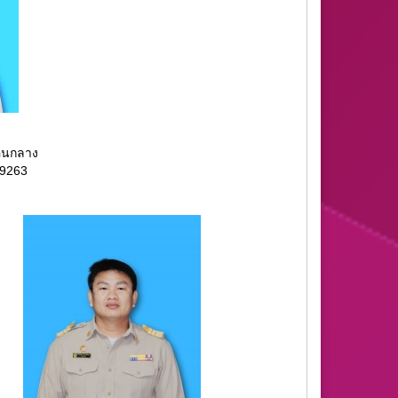
อนกลาง
49263